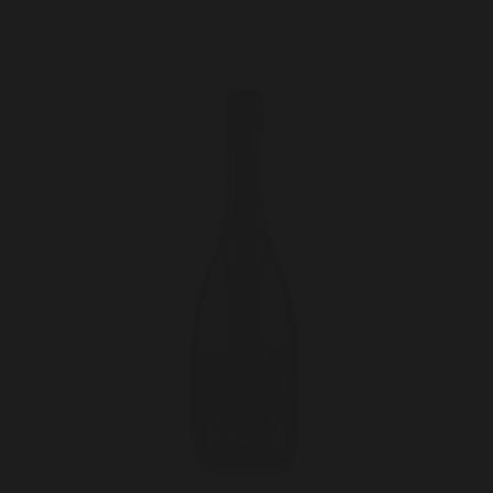
Likeris
Trauktinės
Viskis
Sultys
Nektarai
Uogienės, Džemai, Konservuoti Vaisiai
Limonadai
Konservuotos Darvožės
Arbatos
Kompotai
Saldumynai
Padažai