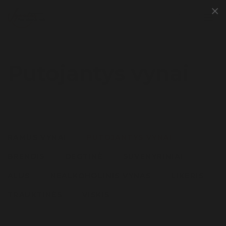
Putojantys vynai
Ramūs Vynai
Putojantys Vynai
PUTOJANTYS VYNAI
Brendis
RAMŪS VYNAI
PUTOJANTYS VYNAI
Degtinė
BRENDIS
DEGTINĖ
SUVENYRINIAI
Suvenyriniai
ALUS
NEALKOHOLINIS VYNAS
LIKERIS
Alus
TRAUKTINĖS
VISKIS
Nealkoholinis Vynas