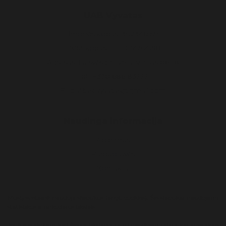
UAB Vyvatas
Įmonės kodas: 302346559
PVM kodas: 100004764218
Adresas: Laisvės pr. 125 a, Vilnius 06118
Tel.: +370 686 83777
El. paštas: vyvatas@gmail.com
Naudinga informacija
Apie mus
Parduotuvės
Kontaktai
Mūsų svetainė naudoja slapukus (angl. cookies). Šie slapukai naudojami
Sekite mus socialiniuose tinkluose
statistikos ir rinkodaros tikslais.
Jei Jūs sutinkate, kad šiems tikslams būtų naudojami slapukai, spauskite