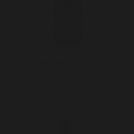
Putojantis pusiau saldus granatų vaisių
vynas
8,20* €