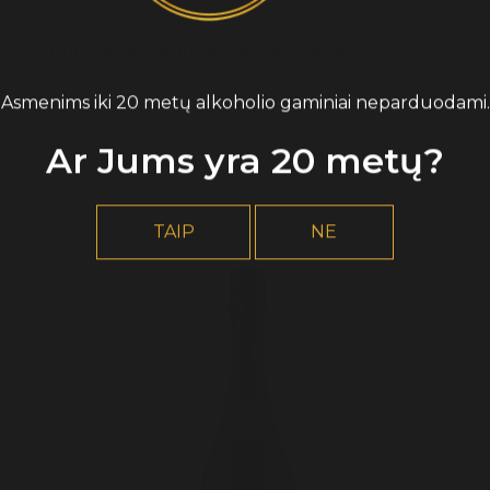
Putojantis saldus vynas "Armenian"
Asmenims iki 20 metų alkoholio gaminiai neparduodami.
Ar Jums yra 20 metų?
8,60* €
TAIP
NE