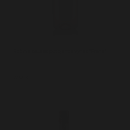
Rožinis sausas putojantis vynas "Frans"
7,90* €