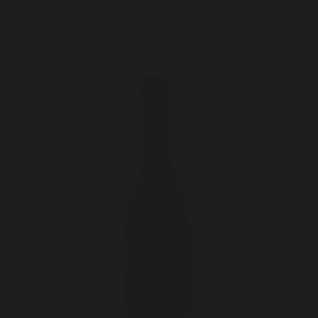
6,10* €