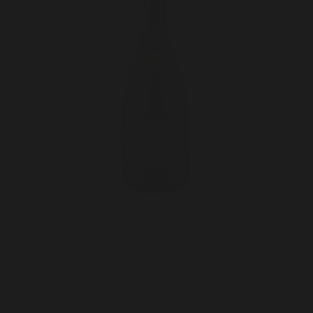
Pusiau sausas putojantis vynas "Armenian"
8,90* €