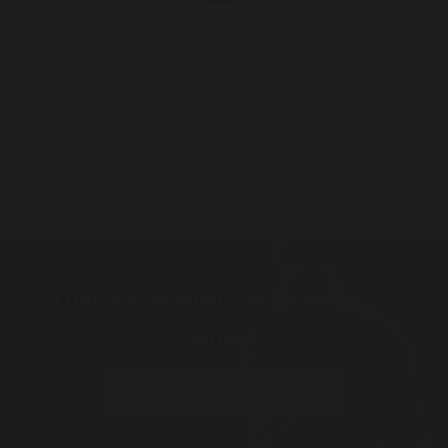
Putojantis pusiau saldus braškių vynas
6,10* €
TURITE KLAUSIMŲ? SUSISIEKITE SU
MUMIS
PALIKTI ŽINUTĘ