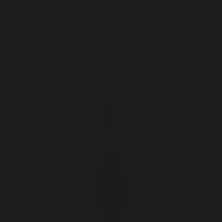
Prieskoniai
Sausas putojantis vynas "Brut Collection"
14,00* €