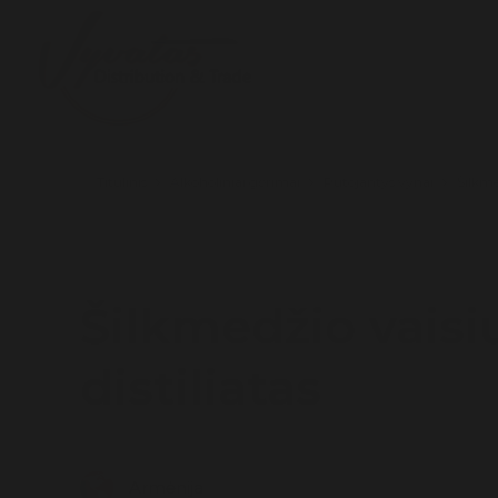
Titulinis
Alkoholiniai gėrimai
Putojantys vynai
Šilkme
Šilkmedžio vaisi
distiliatas
Armėnija