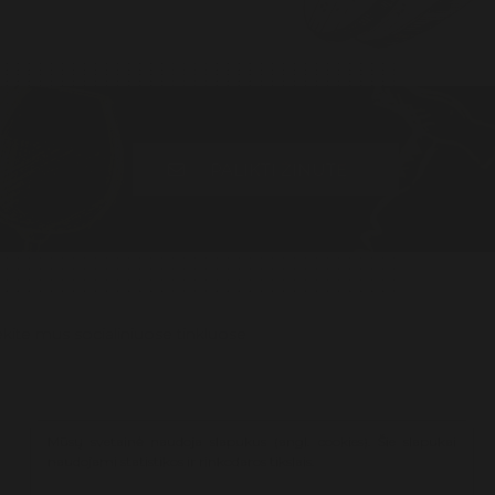
PALIKTI ŽINUTĘ
kite mus socialiniuose tinkluose
Mūsų svetainė naudoja slapukus (angl. cookies). Šie slapukai
naudojami statistikos ir rinkodaros tikslais.