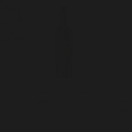
Svarainių pusiau saldus
Gerv
vynas "Vedi-Alco"
sald
Alco
7,90* €
7,90