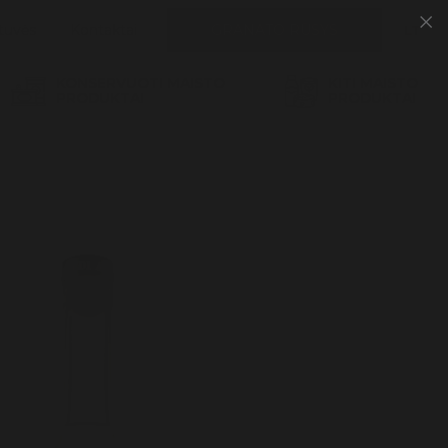
tuvės
Kontaktai
GRANATO RŪSYS
LT
KONSERVUOTI MAISTO
KITI MAISTO
PRODUKTAI
PRODUKTAI