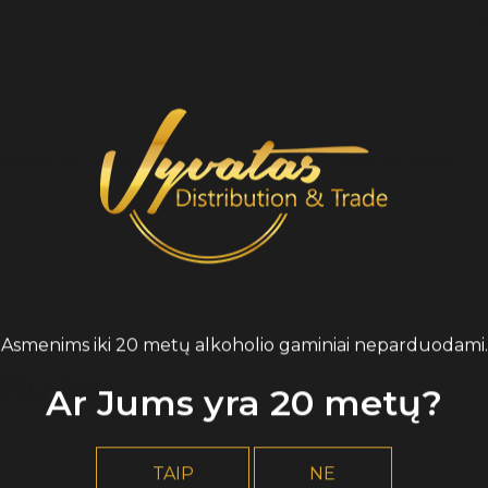
K
 skirtis nuo kainų fizinėse "Granato Rūsys" parduotuvėse.
Asmenims iki 20 metų alkoholio gaminiai neparduodami.
tu su:
Ar Jums yra 20 metų?
TAIP
NE