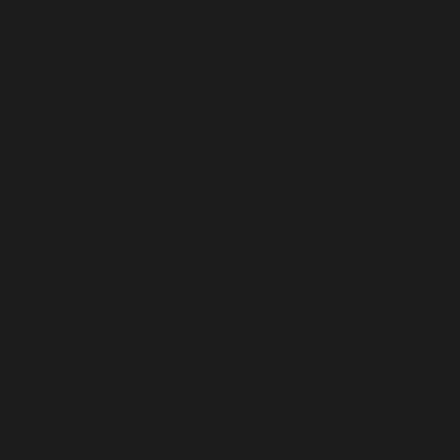
aina apie: 17,50* €
ŽIŪRĖTI VISUS