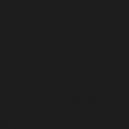
* - Produkto kaina internetiniame puslapyje gali
Rekomenduojama kar