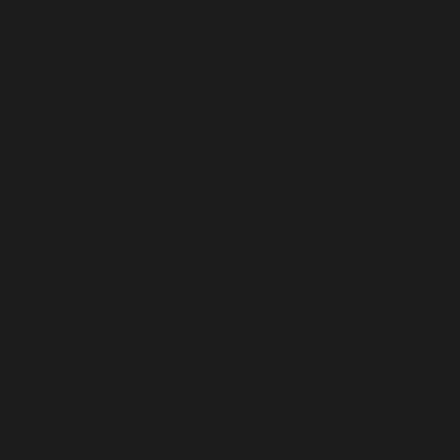
Apie mus
Parduo
ALKOHOLINIAI
NEALKOHOLINIAI
GĖRIMAI
GĖRIMAI
džio vaisių distiliatas
ų