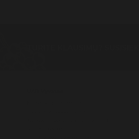
TURITE KLAUSIMŲ? SUSISIEK
UAB Vyvatas
Įmonės kodas: 302346559
PVM kodas: 100004764218
Adresas: Laisvės pr. 125 a, Vilnius 06118
Tel.: +370 686 83777
El. paštas: vyvatas@gmail.com