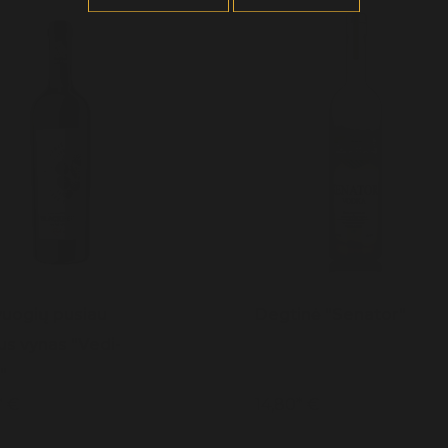
uogių pusiau
Degtinė "Senator"
us vynas "Vedi-
"
* €
14,80* €