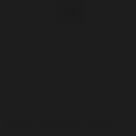
Prieskoniai
0,75 L
Kaina apie: 8,40* €
* - Produkto kaina internetiniame puslapyje gali skirtis
nuo kainų fizinėse "Granato Rūsys" parduotuvėse.
Rekomenduojama kartu