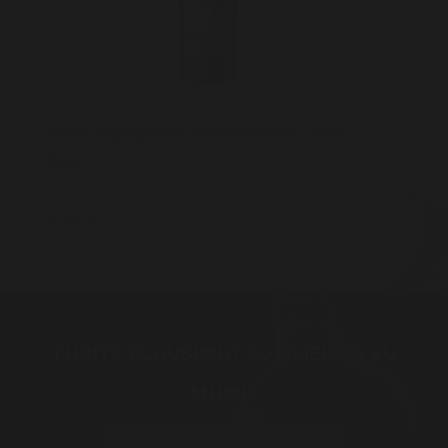
Gervuogių pusiau saldus vynas "Vedi-
Alco"
7,90* €
TURITE KLAUSIMŲ? SUSISIEKITE SU
MUMIS
PALIKTI ŽINUTĘ