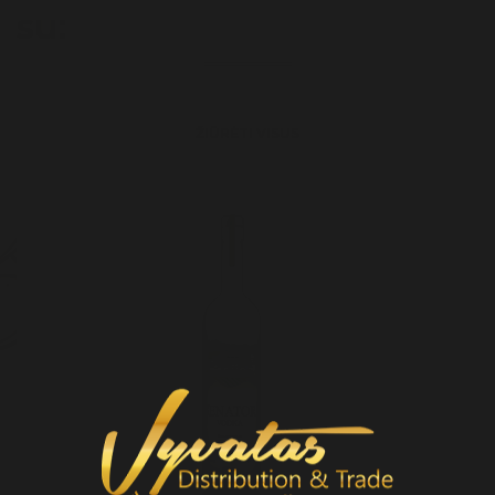
su:
ŽIŪRĖTI VISUS