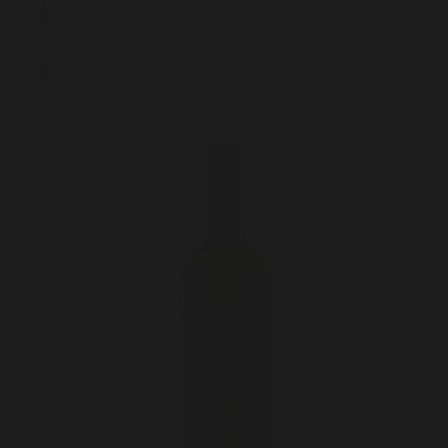
0,75 l
Likeris
Dera su desertais, vaisiais galima vartoti kaip
Trauktinės
aperityvą
Viskis
Sultys
Nektarai
Uogienės, Džemai, Konservuoti Vaisiai
Limonadai
Konservuotos Darvožės
Arbatos
Kompotai
Saldumynai
Padažai