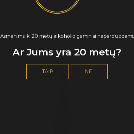
Degtinė "Senator"
Asmenims iki 20 metų alkoholio gaminiai neparduodami.
14,80* €
Ar Jums yra 20 metų?
TAIP
NE