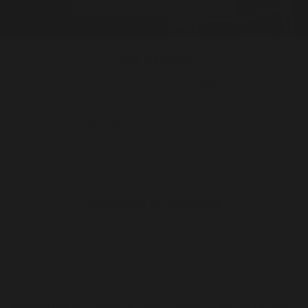
UAB Vyvatas
Įmonės kodas: 302346559
PVM kodas: 100004764218
Adresas: Laisvės pr. 125 a, Vilnius 06118
Tel.: +370 686 83777
El. paštas: vyvatas@gmail.com
Naudinga informacija
Apie mus
Parduotuvės
Kontaktai
Mūsų svetainė naudoja slapukus (angl. cookies). Šie slapukai naudojami