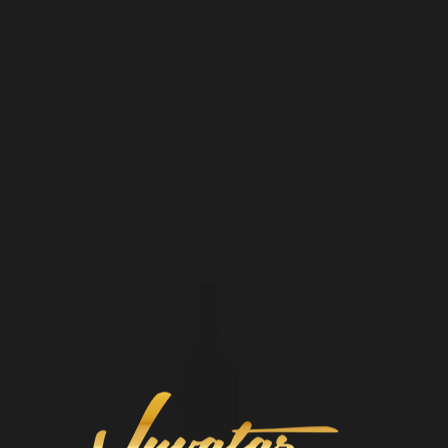
Rekomenduojama kartu
su:
ŽIŪRĖTI VISUS