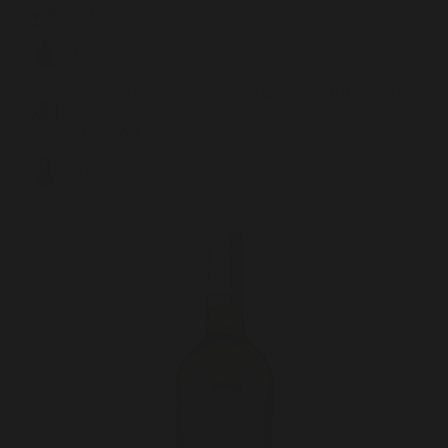
Ramus vynas
Likeris
Prieskoniai
0,75 l
Trauktinės
Dera su desertais, vaisiais galima vartoti kaip
Viskis
aperityvą
Atvėsintas