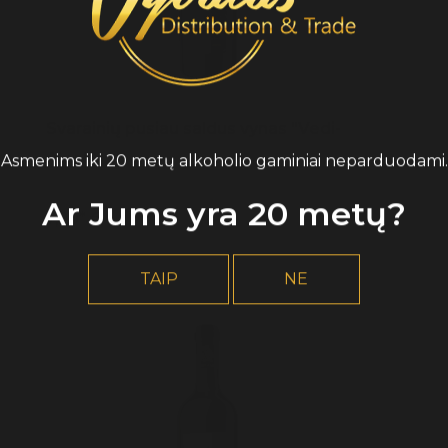
Svarainių pusiau saldus vynas "Vedi-
Alco"
Asmenims iki 20 metų alkoholio gaminiai neparduodami.
Ar Jums yra 20 metų?
7,90* €
TAIP
NE