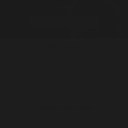
MUMIS
PALIKTI ŽINUTĘ
UAB Vyvatas
Įmonės kodas: 302346559
PVM kodas: 100004764218
Adresas: Laisvės pr. 125 a, Vilnius 06118
Tel.: +370 686 83777
El. paštas: vyvatas@gmail.com
Naudinga informacija
Apie mus
Parduotuvės