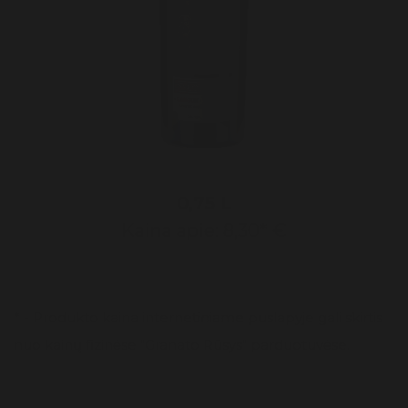
0,75 L
Kaina apie: 8,30* €
* - Produkto kaina internetiniame puslapyje gali skirtis
nuo kainų fizinėse "Granato Rūsys" parduotuvėse.