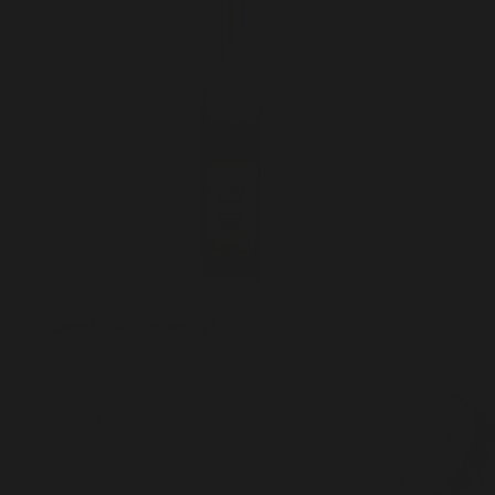
Degtinė "Senator"
14,80* €