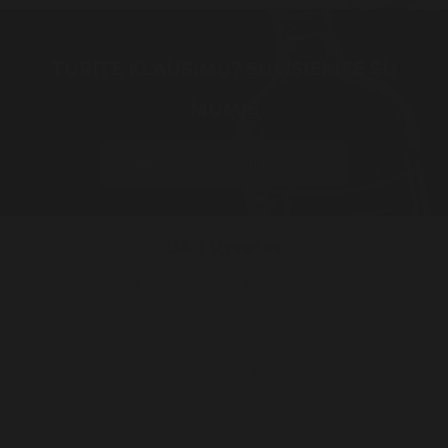
TURITE KLAUSIMŲ? SUSISIEKITE SU
MUMIS
PALIKTI ŽINUTĘ
UAB Vyvatas
Įmonės kodas: 302346559
PVM kodas: 100004764218
Adresas: Laisvės pr. 125 a, Vilnius 06118
Tel.: +370 686 83777
El. paštas: vyvatas@gmail.com