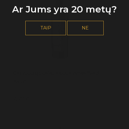
Ar Jums yra 20 metų?
TAIP
NE
Gervuogių pusiau saldus vynas "Vedi-
Alco"
7,90* €