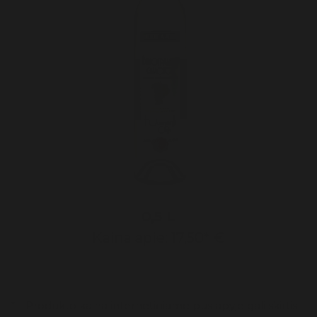
Likeris
Prieskoniai
Trauktinės
Viskis
0,5 L
Kaina apie: 17,50* €
* - Produkto kaina internetiniame puslapyje gali skirtis