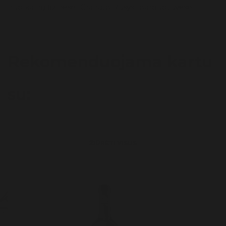
nuo kainų fizinėse "Granato Rūsys" parduotuvėse.
Rekomenduojama kartu
su:
ŽIŪRĖTI VISUS