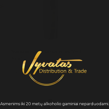
Svarainių pusiau saldus vynas "Vedi-
Alco"
7,90* €
Asmenims iki 20 metų alkoholio gaminiai neparduodami.