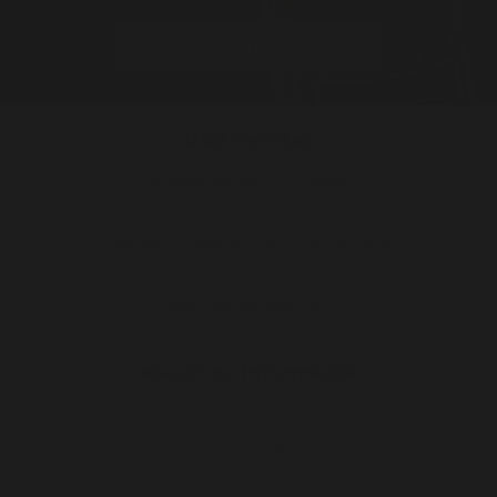
PALIKTI ŽINUTĘ
UAB Vyvatas
Įmonės kodas: 302346559
PVM kodas: 100004764218
Adresas: Laisvės pr. 125 a, Vilnius 06118
Tel.: +370 686 83777
El. paštas: vyvatas@gmail.com
Naudinga informacija
Apie mus
Parduotuvės
Kontaktai