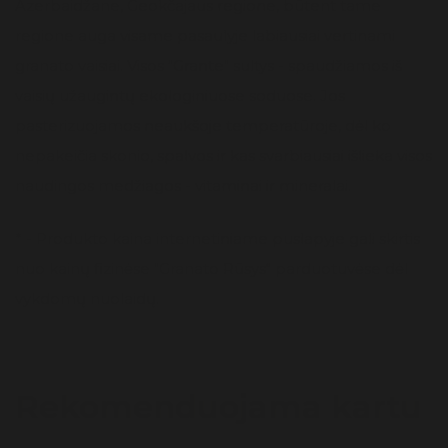
Azerbaidžane, Geokčajaus regione, būtent tame
regione auga visame pasaulyje labiausiai vertinami
granato vaisiai. Visos "Grante" sultys - spaudžiamos iš
vaisių užaugintų ekologiniuose soduose. Jos
pasterizuojamos neaukšoje temperatūroje, dėl ko
nepakeičia skonio, spalvos ir kas svarbiausiai išlieka visos
naudingos medžiagos - vitaminai ir mineralai.
* - Produkto kaina internetiniame puslapyje gali skirtis
nuo kainų fizinėse "Granato Rūsys" parduotuvėse dėl
vykdomų nuolaidų.
Rekomenduojama kartu