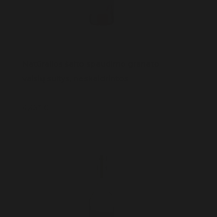
Natūralios šalto spaudimo granato
vaisių sultys, neskaidrintos
4,45* €