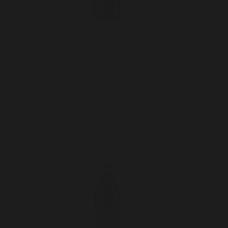
Svarainių pusiau saldus vynas "Vedi-
Alco"
7,90* €