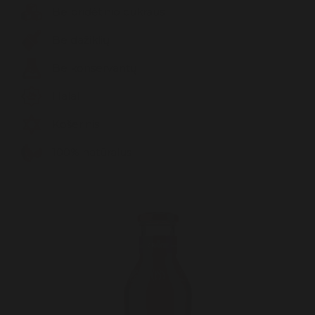
Likeris
Be pridėtinio cukraus
Konservuotos Darvožės
Be dažiklių
Trauktinės
Arbatos
Be konservantų
Viskis
Saldumynai
Halal
Padažai
Košerinis
Prieskoniai
100% natūralus