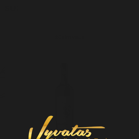
su:
ŽIŪRĖTI VISUS