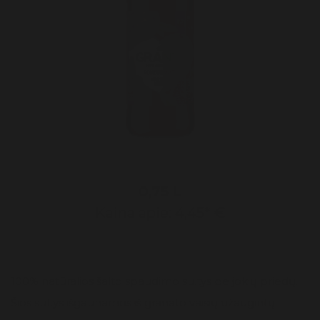
0,75 L
Kaina apie: 4,45* €
100% natūralios šalto spaudimo sultys be jokių priedų.
Šios sultys išgaunamos iš granato vaisių užaugintų