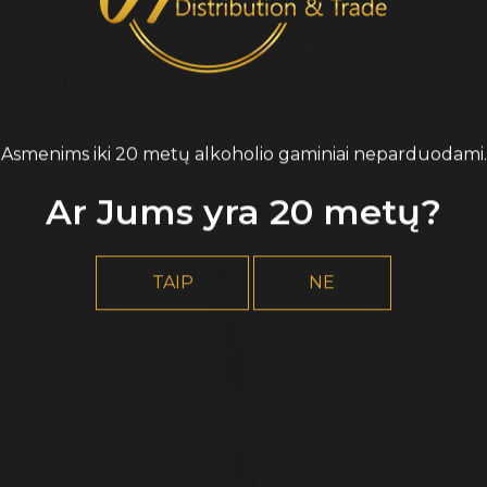
Gervuogių pusiau saldus vynas "Vedi-
Alco"
7,90* €
Asmenims iki 20 metų alkoholio gaminiai neparduodami.
Ar Jums yra 20 metų?
TAIP
NE